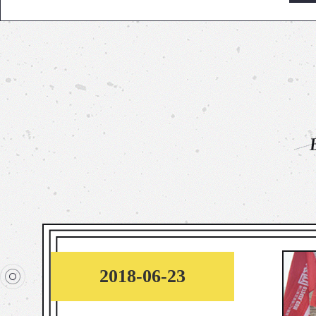
2018-06-23