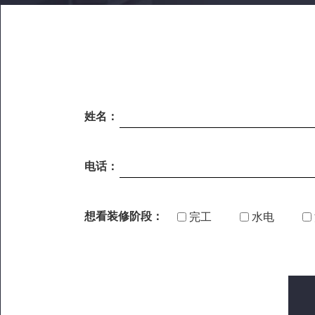
姓名：
电话：
想看装修阶段：
完工
水电