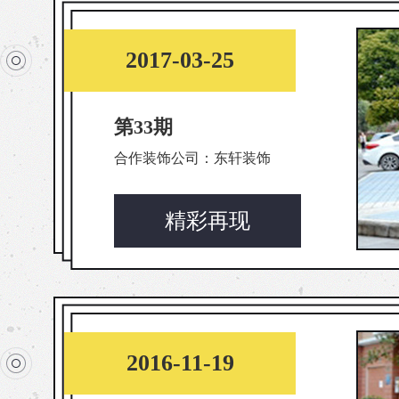
2017-03-25
第33期
合作装饰公司：东轩装饰
精彩再现
2016-11-19