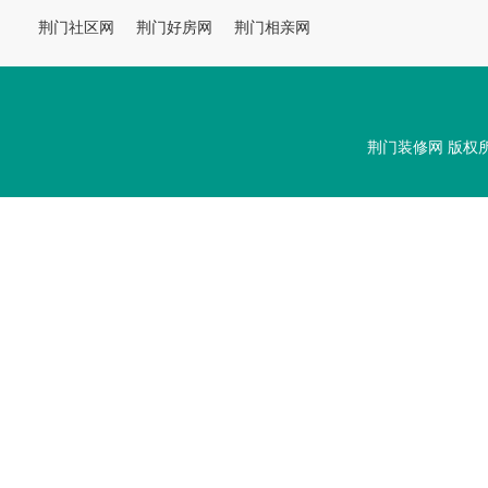
荆门社区网
荆门好房网
荆门相亲网
荆门装修网 版权