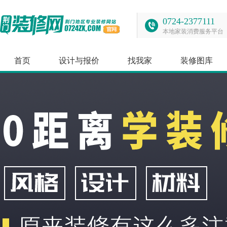
0724-2377111
本地家装消费服务平台
首页
设计与报价
找我家
装修图库