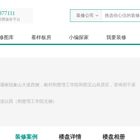
377111
装修公司
消费服务平台
修图库
看样板房
小编探家
我要装修
通枢纽象山大道西侧，毗邻荆楚理工学院和西宝山风景区，背倚四干渠
道以西（荆楚理工学院北侧）
装修案例
楼盘详情
楼盘相册