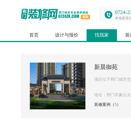
0724-2
本地家装
首页
设计与报价
找我家
装
新晨御苑
项目位于荆门城市交
地址：荆门市象山大
装修案例（
5
）