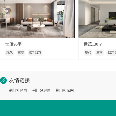
世茂96平
世茂130㎡
现代
三室
8万-12万
现代
三室
12万-
友情链接
荆门社区网
荆门好房网
荆门相亲网