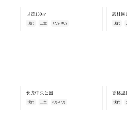
世茂130㎡
碧桂园1
现代
三室
12万-18万
现代
长龙中央公园
香格里拉
现代
三室
8万-12万
现代