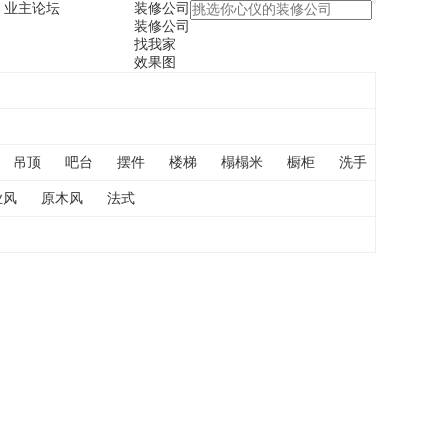
业主论坛
装修公司
装修公司
找我家
效果图
吊顶
吧台
摆件
楼梯
榻榻米
橱柜
洗手
飘窗
业风
原木风
法式