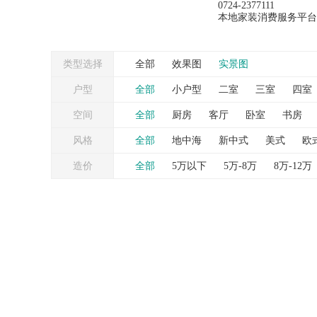
0724-2377111
本地家装消费服务平台
类型选择
全部
效果图
实景图
户型
全部
小户型
二室
三室
四室
空间
全部
厨房
客厅
卧室
书房
台
灯具
照片墙
窗帘
背景墙
风格
全部
地中海
新中式
美式
欧
造价
全部
5万以下
5万-8万
8万-12万