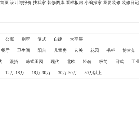
首页
设计与报价
找我家
装修图库
看样板房
小编探家
我要装修
装修日记
公寓
别墅
复式
自建
大平层
餐厅
卫生间
阳台
儿童房
玄关
花园
书柜
博古架
衣帽间
衣柜
过道
酒柜
阁楼
隐形门
隔断
鞋柜
式
混搭
韩式田园
现代
北欧
轻奢
极简
日式
工
12万-18万
18万-30万
30万-50万
50万以上