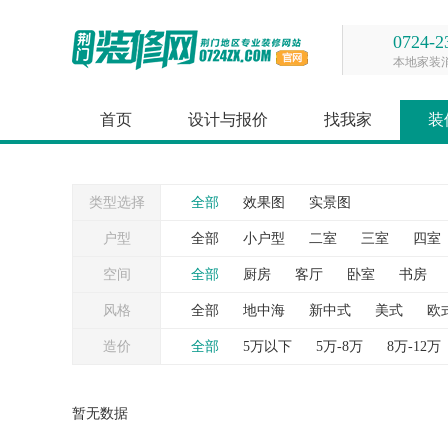
0724-2
本地家装
首页
设计与报价
找我家
装
类型选择
全部
效果图
实景图
户型
全部
小户型
二室
三室
四室
空间
全部
厨房
客厅
卧室
书房
台
灯具
照片墙
窗帘
背景墙
风格
全部
地中海
新中式
美式
欧
造价
全部
5万以下
5万-8万
8万-12万
暂无数据