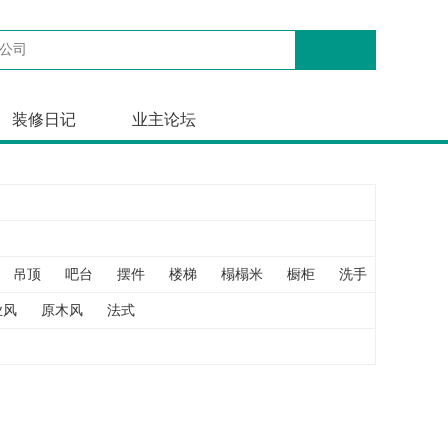
装修日记
业主论坛
吊顶
吧台
摆件
楼梯
榻榻米
橱柜
洗手
飘窗
业风
原木风
法式