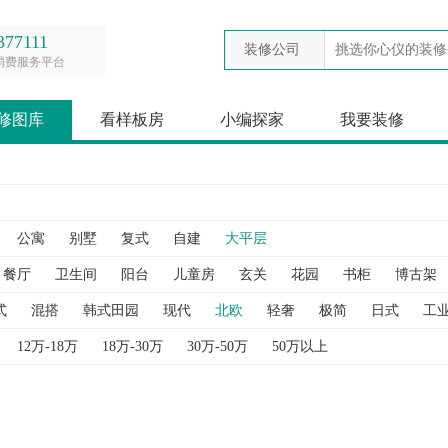
377111
装修公司
消费服务平台
修图库
看样板房
小编探家
我要装修
公寓
别墅
复式
自建
大平层
餐厅
卫生间
阳台
儿童房
玄关
花园
书柜
博古架
衣帽间
衣柜
过道
酒柜
阁楼
隐形门
隔断
鞋柜
式
混搭
韩式田园
现代
北欧
轻奢
极简
日式
工
12万-18万
18万-30万
30万-50万
50万以上