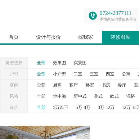
0724-2377111
本地家装消费服务平台
首页
设计与报价
找我家
装修图库
类型选择
全部
效果图
实景图
户型
全部
小户型
二室
三室
四室
公寓
空间
全部
厨房
客厅
卧室
书房
餐厅
卫
台
灯具
照片墙
窗帘
背景墙
衣帽间
风格
全部
地中海
新中式
美式
欧式
混搭
造价
全部
5万以下
5万-8万
8万-12万
12万-18