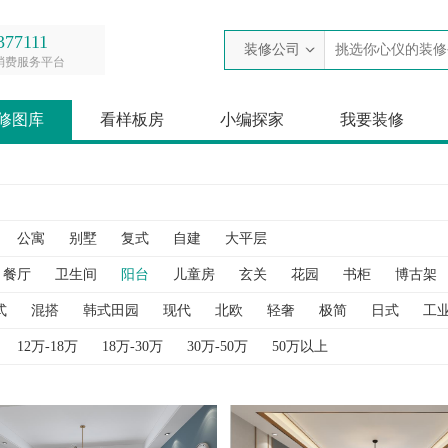
377111
装修公司
消费服务平台
修图库
看样板房
小编探家
我要装修
公寓
别墅
复式
自建
大平层
餐厅
卫生间
阳台
儿童房
玄关
花园
书柜
博古架
衣帽间
衣柜
过道
酒柜
阁楼
隐形门
隔断
鞋柜
式
混搭
韩式田园
现代
北欧
轻奢
极简
日式
工
12万-18万
18万-30万
30万-50万
50万以上