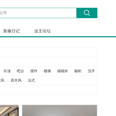
装修日记
业主论坛
吊顶
吧台
摆件
楼梯
榻榻米
橱柜
洗手
飘窗
业风
原木风
法式