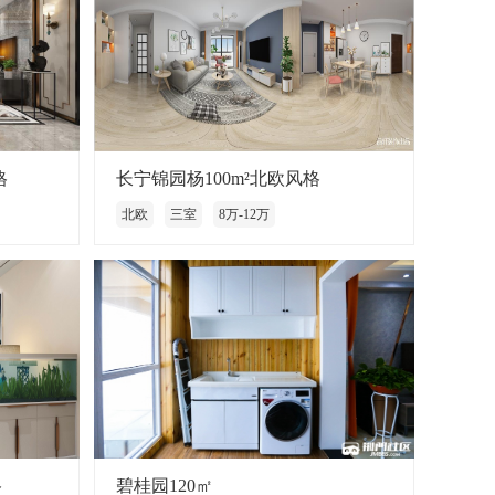
格
长宁锦园杨100m²北欧风格
北欧
三室
8万-12万
格
碧桂园120㎡