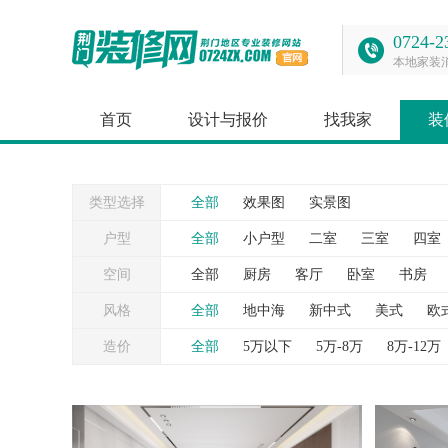
0724-2
本地家装
首页
设计与报价
找我家
装
类型选择
全部
效果图
实景图
户型
全部
小户型
二室
三室
四室
空间
全部
厨房
客厅
卧室
书房
台
灯具
照片墙
窗帘
背景墙
风格
全部
地中海
新中式
美式
欧
造价
全部
5万以下
5万-8万
8万-12万