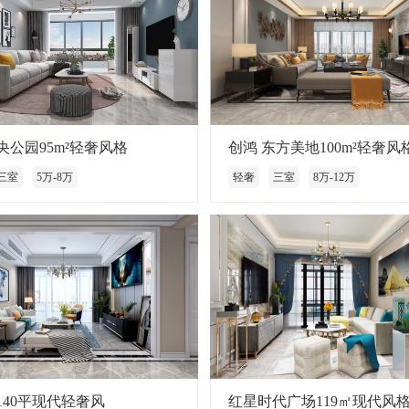
央公园95m²轻奢风格
创鸿 东方美地100m²轻奢风
三室
5万-8万
轻奢
三室
8万-12万
140平现代轻奢风
红星时代广场119㎡现代风