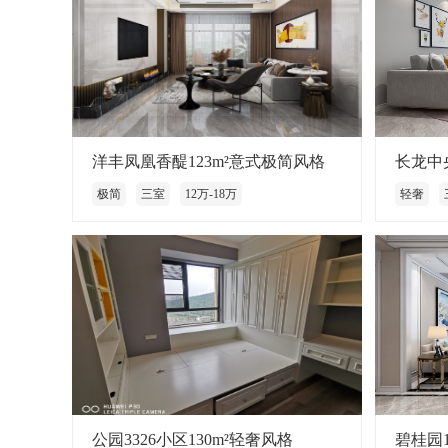
洋丰凤凰香醍123m²意式极简风格
长龙中
极简
三室
12万-18万
轻奢
公园3326小区130m²轻奢风格
碧桂园