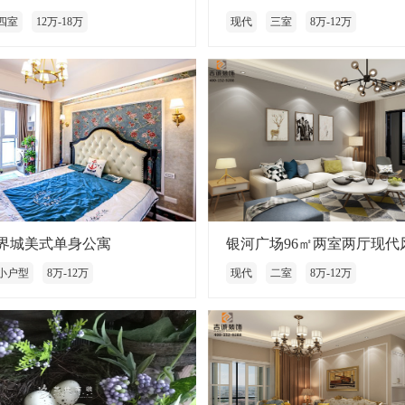
四室
12万-18万
现代
三室
8万-12万
界城美式单身公寓
银河广场96㎡两室两厅现代
小户型
8万-12万
现代
二室
8万-12万