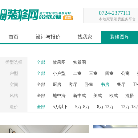
0724-2377111
本地家装消费服务平台
首页
设计与报价
找我家
装修图库
类型选择
全部
效果图
实景图
户型
全部
小户型
二室
三室
四室
公寓
空间
全部
厨房
客厅
卧室
书房
餐厅
卫
台
灯具
照片墙
窗帘
背景墙
衣帽间
风格
全部
地中海
新中式
美式
欧式
混搭
造价
全部
5万以下
5万-8万
8万-12万
12万-18