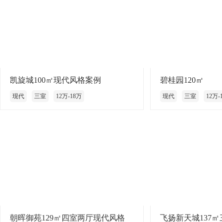
凯旋城100㎡现代风格案例
碧桂园120㎡
现代
三室
12万-18万
现代
三室
12万-
朝晖御苑129㎡四室两厅现代风格
飞扬新天城137