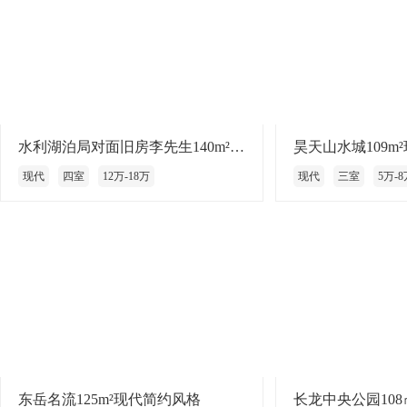
水利湖泊局对面旧房李先生140m²现代风格
昊天山水城109m
现代
四室
12万-18万
现代
三室
5万-8
东岳名流125m²现代简约风格
长龙中央公园10