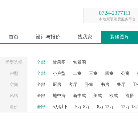
0724-2377111
本地家装消费服务平台
首页
设计与报价
找我家
装修图库
类型选择
全部
效果图
实景图
户型
全部
小户型
二室
三室
四室
公寓
空间
全部
厨房
客厅
卧室
书房
餐厅
卫
台
灯具
照片墙
窗帘
背景墙
衣帽间
风格
全部
地中海
新中式
美式
欧式
混搭
造价
全部
5万以下
5万-8万
8万-12万
12万-18