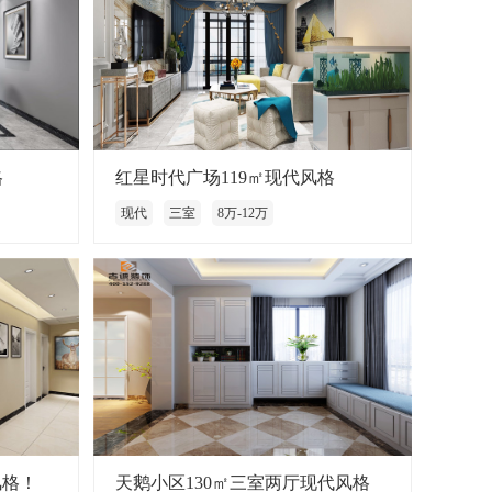
格
红星时代广场119㎡现代风格
现代
三室
8万-12万
风格！
天鹅小区130㎡三室两厅现代风格