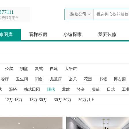
377111
装修公司
消费服务平台
修图库
看样板房
小编探家
我要装修
公寓
别墅
复式
自建
大平层
餐厅
卫生间
阳台
儿童房
玄关
花园
书柜
博古架
衣帽间
衣柜
过道
酒柜
阁楼
隐形门
隔断
鞋柜
式
混搭
韩式田园
现代
北欧
轻奢
极简
日式
工
12万-18万
18万-30万
30万-50万
50万以上