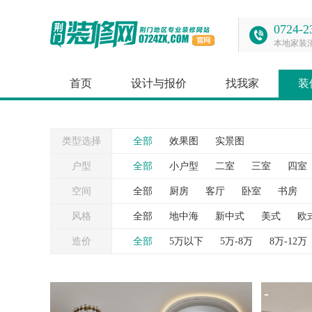
0724-2
本地家装
首页
设计与报价
找我家
装
类型选择
全部
效果图
实景图
户型
全部
小户型
二室
三室
四室
空间
全部
厨房
客厅
卧室
书房
台
灯具
照片墙
窗帘
背景墙
风格
全部
地中海
新中式
美式
欧
造价
全部
5万以下
5万-8万
8万-12万