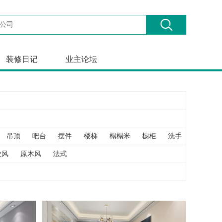
装修日记
业主论坛
吊顶
吧台
摆件
楼梯
榻榻米
橱柜
洗手
飘窗
业风
原木风
法式