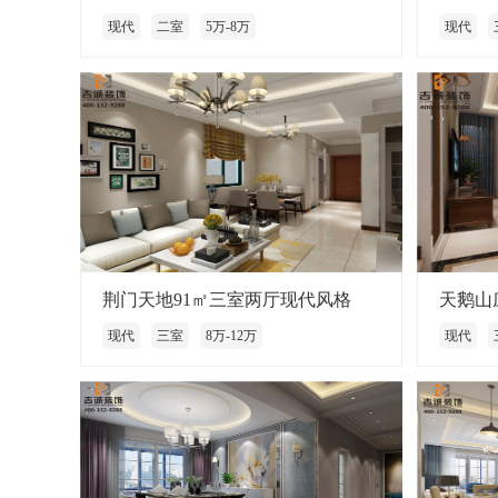
现代
二室
5万-8万
现代
荆门天地91㎡三室两厅现代风格
天鹅山
现代
三室
8万-12万
现代