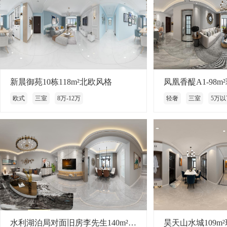
新晨御苑10栋118m²北欧风格
凤凰香醍A1-98
欧式
三室
8万-12万
轻奢
三室
5万以
水利湖泊局对面旧房李先生140m²现代风格
昊天山水城109m