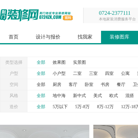
0724-2377111
本地家装消费服务平台
首页
设计与报价
找我家
装修图库
类型选择
全部
效果图
实景图
户型
全部
小户型
二室
三室
四室
公寓
空间
全部
厨房
客厅
卧室
书房
餐厅
卫
台
灯具
照片墙
窗帘
背景墙
衣帽间
风格
全部
地中海
新中式
美式
欧式
混搭
造价
全部
5万以下
5万-8万
8万-12万
12万-18