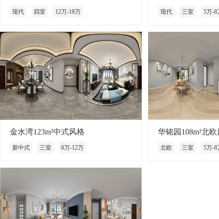
现代
四室
12万-18万
现代
三室
5万-8
金水湾123m²中式风格
华铭园108m²北
新中式
三室
8万-12万
北欧
三室
5万-8