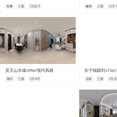
轻奢
三室
5万以下
极简
三室
12万-
昊天山水城109m²现代风格
长宁锦园刘115m
现代
三室
5万-8万
北欧
三室
5万-8