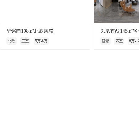
华铭园108m²北欧风格
凤凰香醍145m²
北欧
三室
5万-8万
轻奢
四室
8万-1