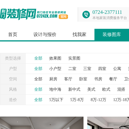
0724-2377111
本地家装消费服务平台
首页
设计与报价
找我家
装修图库
类型选择
全部
效果图
实景图
户型
全部
小户型
二室
三室
四室
公寓
空间
全部
厨房
客厅
卧室
书房
餐厅
卫
台
灯具
照片墙
窗帘
背景墙
衣帽间
风格
全部
地中海
新中式
美式
欧式
混搭
造价
全部
5万以下
5万-8万
8万-12万
12万-18