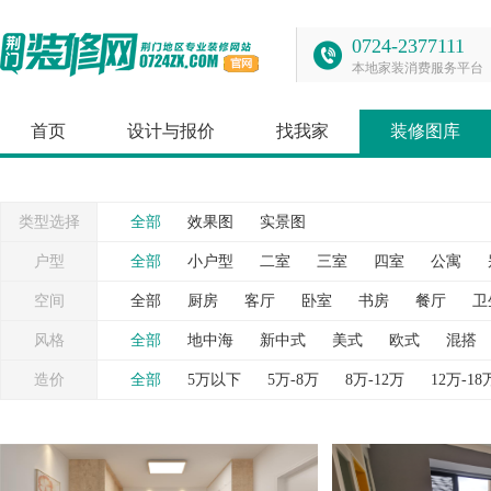
0724-2377111
本地家装消费服务平台
首页
设计与报价
找我家
装修图库
类型选择
全部
效果图
实景图
户型
全部
小户型
二室
三室
四室
公寓
空间
全部
厨房
客厅
卧室
书房
餐厅
卫
台
灯具
照片墙
窗帘
背景墙
衣帽间
风格
全部
地中海
新中式
美式
欧式
混搭
造价
全部
5万以下
5万-8万
8万-12万
12万-18