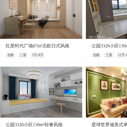
红星时代广场87m²北欧日式风格
公园3326小区13
北欧
二室
5万-8万
北欧
三室
12万-
公园3326小区130m²轻奢风格
星球世界城美式