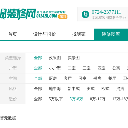
0724-2377111
本地家装消费服务平台
首页
设计与报价
找我家
装修图库
类型选择
全部
效果图
实景图
户型
全部
小户型
二室
三室
四室
公寓
空间
全部
厨房
客厅
卧室
书房
餐厅
卫
台
灯具
照片墙
窗帘
背景墙
衣帽间
风格
全部
地中海
新中式
美式
欧式
混搭
造价
全部
5万以下
5万-8万
8万-12万
12万-18
暂无数据